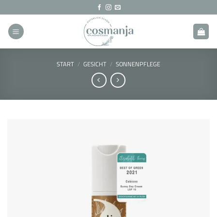
Zum
Inhalt
springen
START
/
GESICHT
/
SONNENPFLEGE