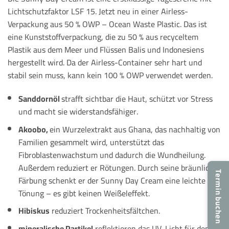
Lichtschutzfaktor LSF 15. Jetzt neu in einer Airless-
Verpackung aus 50 % OWP – Ocean Waste Plastic. Das ist
eine Kunststoffverpackung, die zu 50 % aus recyceltem
Plastik aus dem Meer und Flüssen Balis und Indonesiens
hergestellt wird. Da der Airless-Container sehr hart und
stabil sein muss, kann kein 100 % OWP verwendet werden.
Sanddornöl
strafft sichtbar die Haut, schützt vor Stress
und macht sie widerstandsfähiger.
Akoobo,
ein Wurzelextrakt aus Ghana, das nachhaltig von
Familien gesammelt wird, unterstützt das
Fibroblastenwachstum und dadurch die Wundheilung.
Außerdem reduziert er Rötungen. Durch seine bräunliche
Termin buchen
Färbung schenkt er der Sunny Day Cream eine leichte
Tönung – es gibt keinen Weißeleffekt.
Hibiskus
reduziert Trockenheitsfältchen.
mineralische Partikel
reflektieren das UV-Licht für den