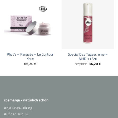
Phyt’s – Panacée – Le Contour
Special Day Tagescreme –
Yeux
MHD 11/26
Ursprünglicher
Aktueller
66,20
€
57,00
€
34,20
€
Preis
Preis
war:
ist:
57,00 €
34,20 €.
cosmanja - natürlich schön
Anja Gries-Döring
Auf der Hub 34