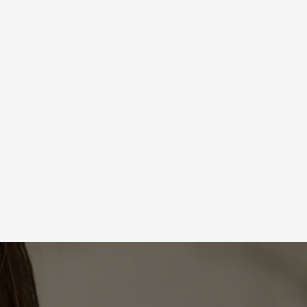
Alle Behandlungen
Gesamtes Angebot – von
und
klassischer Pflege bis zur
apparativen Kosmetik.