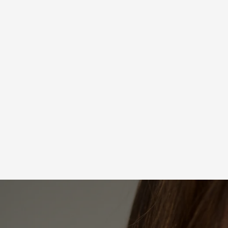
Couperose
Fokus: milde, gefäßfreundliche
Pflege und reizarmes Vorgehen bei
zu Rötungen neigender Haut.