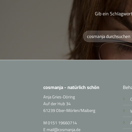
Gib ein Schlagwort
Suchen
nach:
cosmanja - natürlich schön
Beh
Anja Gries-Döring
Auf der Hub 34
61239 Ober-Mörlen/Maiberg
M
0151 19660714
E
mail@cosmanja.de