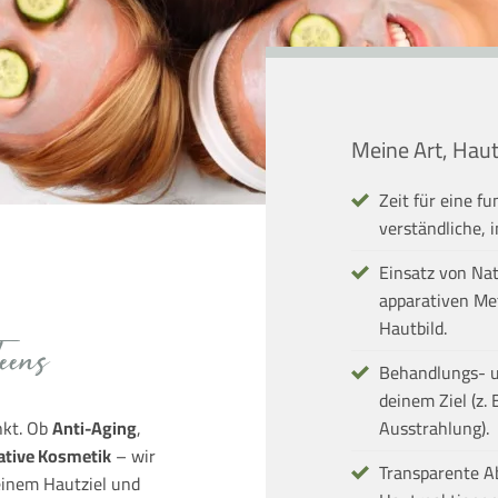
Meine Art, Hau
Zeit für eine f
verständliche, 
Einsatz von Na
apparativen Me
Hautbild.
eens
Behandlungs- 
deinem Ziel (z.
Ausstrahlung).
nkt. Ob
Anti-Aging
,
ative Kosmetik
– wir
Transparente A
inem Hautziel und