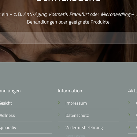
 ein – z. B.
Anti-Aging
,
Kosmetik Frankfurt
oder
Microneedling
– u
Behandlungen oder geeignete Produkte.
andlungen
Information
Aktu
Gesicht
Impressum
Wellness
Datenschutz
Apparativ
Widerrufsbelehrung
WIDERRUF