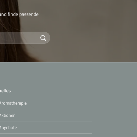
nd finde passende
elles
Aromatherapie
Aktionen
Angebote