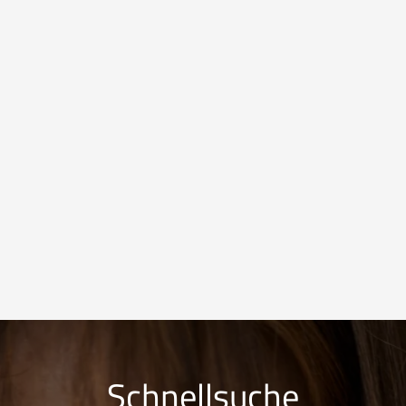
Sensible Haut
Wellness
Fokus: sanfte, reduzierte
Fokus: Entspannung &
Rezepturen; abgestimmt auf
Regeneration durch Massagen 
empfindliche Haut.
Spa-Rituale.
Schnellsuche