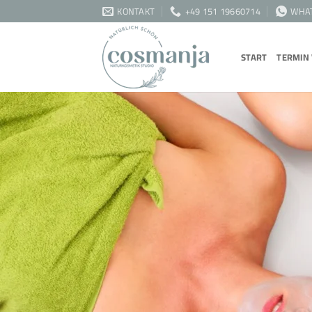
Zum
KONTAKT
+49 151 19660714
WHA
Inhalt
springen
START
TERMIN