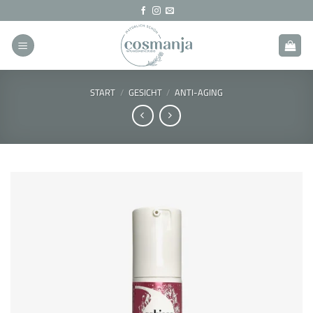
Zum
Inhalt
springen
START
/
GESICHT
/
ANTI-AGING