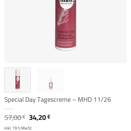
Special Day Tagescreme – MHD 11/26
Ursprünglicher
Aktueller
57,00
34,20
€
€
Preis
Preis
inkl. 19 % MwSt.