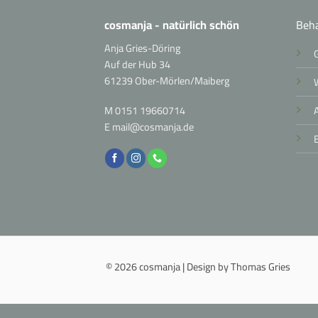
cosmanja - natürlich schön
Beh
Anja Gries-Döring
Auf der Hub 34
61239 Ober-Mörlen/Maiberg
M
0151 19660714
E
mail@cosmanja.de
© 2026 cosmanja | Design by Thomas Gries