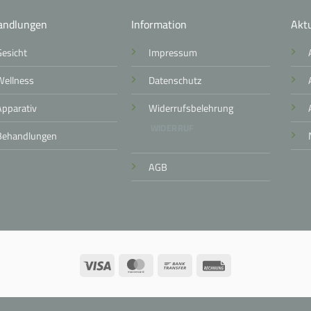
andlungen
Information
Aktu
Gesicht
Impressum
Wellness
Datenschutz
Apparativ
Widerrufsbelehrung
WIDERRUF
Behandlungen
AGB
Visa
MasterCard
Bank
Rechung
Transfer