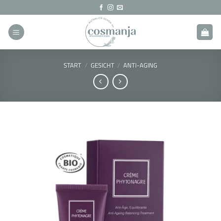
Zum
Inhalt
springen
START
/
GESICHT
/
ANTI-AGING