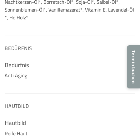
Nachtkerzen-Öl*, Borretsch-Öl*, Soja-Öl*, Salbei-Öl*,
Sonnenblumen-Öl*, Vanillemazerat*, Vitamin E, Lavendel-Öl
*, Ho Holz*
BEDÜRFNIS
Termin buchen
Bedürfnis
Anti Aging
HAUTBILD
Hautbild
Reife Haut