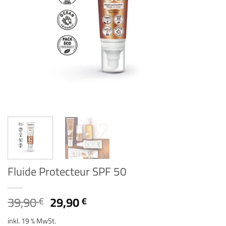
Fluide Protecteur SPF 50
Ursprünglicher
Aktueller
39,90
29,90
€
€
Preis
Preis
inkl. 19 % MwSt.