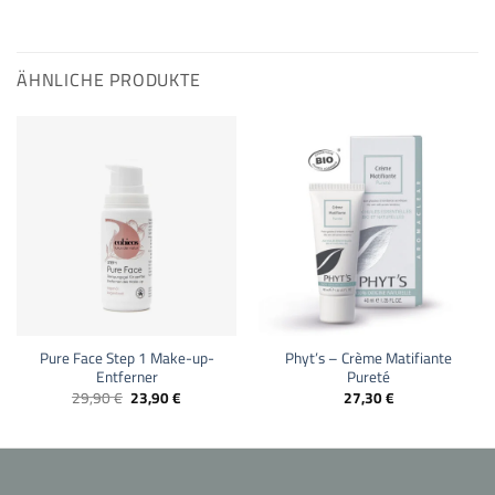
ÄHNLICHE PRODUKTE
Pure Face Step 1 Make-up-
Phyt’s – Crème Matifiante
Entferner
Pureté
Ursprünglicher
Aktueller
29,90
€
23,90
€
27,30
€
Preis
Preis
war:
ist:
29,90 €
23,90 €.