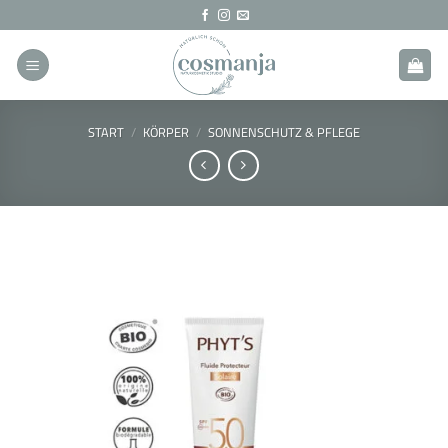
Zum
Inhalt
springen
START
/
KÖRPER
/
SONNENSCHUTZ & PFLEGE