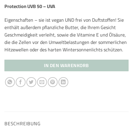
war:
ist:
39,90 €
29,90 €.
Protection UVB 50 – UVA
Eigenschaften – sie ist vegan UND frei von Duftstoffen! Sie
enthält außerdem pflanzliche Butter, die Ihrem Gesicht
Geschmeidigkeit verleiht, sowie die Vitamine E und Ölsäure,
die die Zellen vor den Umweltbelastungen der sommerlichen
Hitzewellen oder des harten Wintersonnenlichts schützen.
IN DEN WARENKORB
BESCHREIBUNG