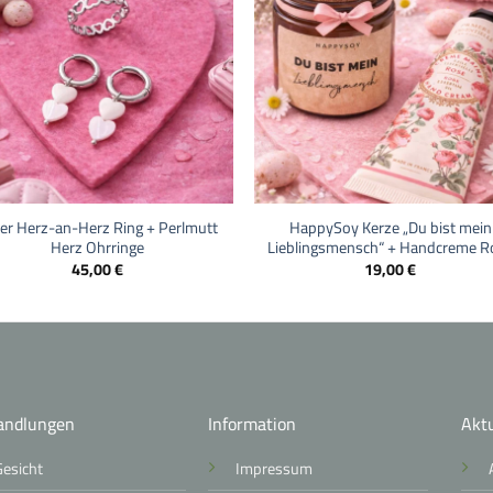
+
ber Herz-an-Herz Ring + Perlmutt
HappySoy Kerze „Du bist mein
Herz Ohrringe
Lieblingsmensch“ + Handcreme R
45,00
€
19,00
€
andlungen
Information
Aktu
Gesicht
Impressum