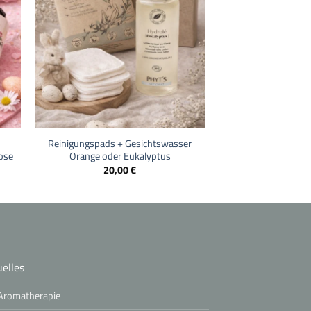
+
Reinigungspads + Gesichtswasser
ose
Orange oder Eukalyptus
20,00
€
elles
Aromatherapie