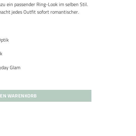
zu ein passender Ring-Look im selben Stil.
acht jedes Outfit sofort romantischer.
ptik
ok
ryday Glam
Gold oder Silber Menge
DEN WARENKORB