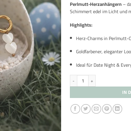
Perlmutt-Herzanhängern
– da
Schimmert edel im Licht und m
Highlights:
Herz-Charms in Perlmutt-O
Goldfarbener, eleganter Lo
Ideal für Date Night & Eve
Perlmutt Herz Ohrringe + Ring - 
IN 