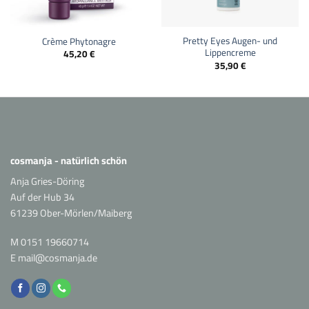
Pretty Eyes Augen- und
Crème Phytonagre
Lippencreme
45,20
€
35,90
€
cosmanja - natürlich schön
Anja Gries-Döring
Auf der Hub 34
61239 Ober-Mörlen/Maiberg
M
0151 19660714
E
mail@cosmanja.de