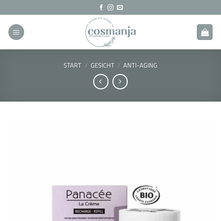
Zum
Inhalt
springen
START
/
GESICHT
/
ANTI-AGING