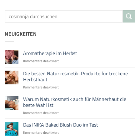
NEUIGKEITEN
Aromatherapie im Herbst
für
Kommentare deaktiviert
Aromatherapie
im
Die besten Naturkosmetik-Produkte für trockene
Herbst
Herbsthaut
für
Kommentare deaktiviert
Die
besten
Warum Naturkosmetik auch für Männerhaut die
Naturkosmetik-
beste Wahl ist
Produkte
für
Kommentare deaktiviert
für
Warum
trockene
Naturkosmetik
Das INIKA Baked Blush Duo im Test
Herbsthaut
auch
für
Kommentare deaktiviert
für
Das
Männerhaut