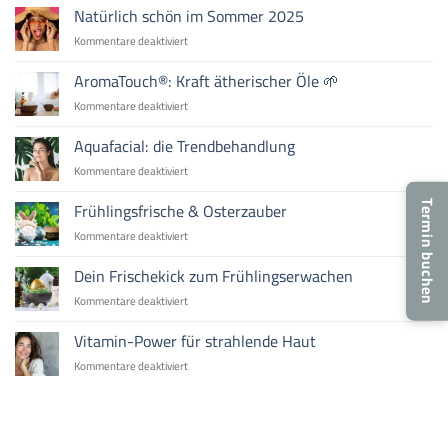
INIKA
Natürlich schön im Sommer 2025
die
Baked
beste
für
Kommentare deaktiviert
Blush
Wahl
Natürlich
Duo
ist
schön
AromaTouch®: Kraft ätherischer Öle 🌱
im
im
Test
für
Kommentare deaktiviert
Sommer
AromaTouch®:
2025
Kraft
Aquafacial: die Trendbehandlung
ätherischer
für
Kommentare deaktiviert
Öle
Aquafacial:
🌱
die
Frühlingsfrische & Osterzauber
Termin buchen
Trendbehandlung
für
Kommentare deaktiviert
Frühlingsfrische
&
Dein Frischekick zum Frühlingserwachen
Osterzauber
für
Kommentare deaktiviert
Dein
Frischekick
Vitamin-Power für strahlende Haut
zum
für
Kommentare deaktiviert
Frühlingserwachen
Vitamin-
Power
für
strahlende