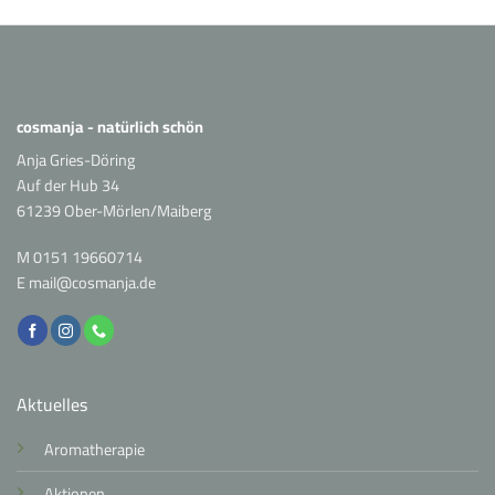
Haut
cosmanja - natürlich schön
Anja Gries-Döring
Auf der Hub 34
61239 Ober-Mörlen/Maiberg
M
0151 19660714
E
mail@cosmanja.de
Aktuelles
Aromatherapie
Aktionen