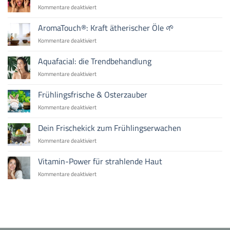
beste
für
Kommentare deaktiviert
Blush
Wahl
Natürlich
Duo
ist
schön
AromaTouch®: Kraft ätherischer Öle 🌱
im
im
Test
für
Kommentare deaktiviert
Sommer
AromaTouch®:
2025
Kraft
Aquafacial: die Trendbehandlung
ätherischer
für
Kommentare deaktiviert
Öle
Aquafacial:
🌱
die
Frühlingsfrische & Osterzauber
Trendbehandlung
für
Kommentare deaktiviert
Frühlingsfrische
&
Dein Frischekick zum Frühlingserwachen
Osterzauber
für
Kommentare deaktiviert
Dein
Frischekick
Vitamin-Power für strahlende Haut
zum
für
Kommentare deaktiviert
Frühlingserwachen
Vitamin-
Power
für
strahlende
Haut