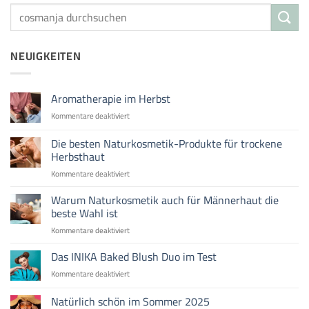
NEUIGKEITEN
Aromatherapie im Herbst
für
Kommentare deaktiviert
Aromatherapie
im
Die besten Naturkosmetik-Produkte für trockene
Herbst
Herbsthaut
für
Kommentare deaktiviert
Die
besten
Warum Naturkosmetik auch für Männerhaut die
Naturkosmetik-
beste Wahl ist
Produkte
für
Kommentare deaktiviert
für
Warum
trockene
Naturkosmetik
Das INIKA Baked Blush Duo im Test
Herbsthaut
auch
für
Kommentare deaktiviert
für
Das
Männerhaut
INIKA
Natürlich schön im Sommer 2025
die
Baked