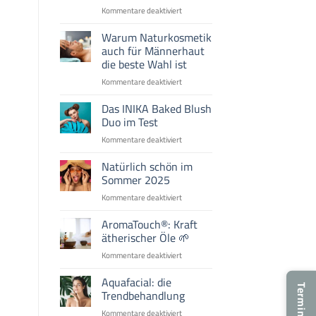
für
Kommentare deaktiviert
Die
besten
Warum Naturkosmetik
Naturkosmetik-
auch für Männerhaut
Produkte
die beste Wahl ist
für
für
Kommentare deaktiviert
trockene
Warum
Herbsthaut
Naturkosmetik
Das INIKA Baked Blush
auch
Duo im Test
für
für
Kommentare deaktiviert
Männerhaut
Das
die
INIKA
Natürlich schön im
beste
Baked
Sommer 2025
Wahl
Blush
ist
für
Kommentare deaktiviert
Duo
Natürlich
im
schön
AromaTouch®: Kraft
Test
im
ätherischer Öle 🌱
Sommer
für
Kommentare deaktiviert
2025
AromaTouch®:
Kraft
Aquafacial: die
ätherischer
Trendbehandlung
Öle
für
Kommentare deaktiviert
🌱