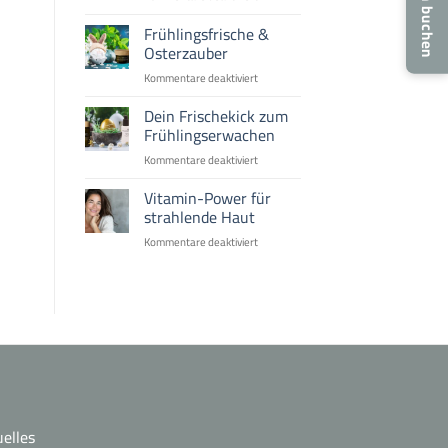
Termin buchen
Aquafacial:
die
Frühlingsfrische &
Trendbehandlung
Osterzauber
für
Kommentare deaktiviert
Frühlingsfrische
&
Dein Frischekick zum
Osterzauber
Frühlingserwachen
für
Kommentare deaktiviert
Dein
Frischekick
Vitamin-Power für
zum
strahlende Haut
Frühlingserwachen
für
Kommentare deaktiviert
Vitamin-
Power
für
strahlende
Haut
elles