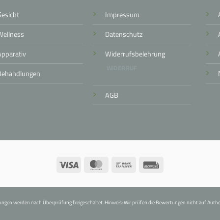
Gesicht
Impressum
Wellness
Datenschutz
Apparativ
Widerrufsbelehrung
WIDERRUF
Behandlungen
AGB
Visa
MasterCard
Bank
Rechung
Transfer
ngen werden nach Überprüfung freigeschaltet. Hinweis: Wir prüfen die Bewertungen nicht auf Authen