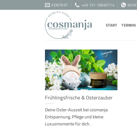
Zum
KONTAKT
+49 151 19660714
WHA
Inhalt
springen
START
TERMIN
Frühlingsfrische & Osterzauber
Deine Oster-Auszeit bei cosmanja:
Entspannung, Pflege und kleine
Luxusmomente für dich.