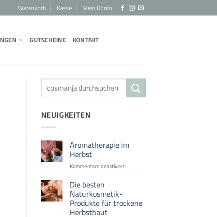
Warenkorb
Kasse
Mein Konto
UNGEN
GUTSCHEINE
KONTAKT
NEUIGKEITEN
Aromatherapie im
Herbst
für
Kommentare deaktiviert
Aromatherapie
im
Die besten
Herbst
Naturkosmetik-
Produkte für trockene
Herbsthaut