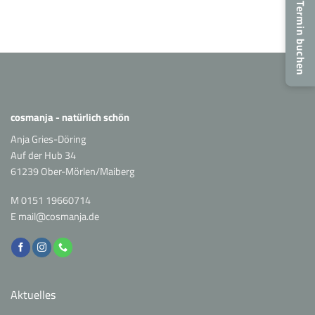
Power
Termin buchen
für
strahlende
Haut
cosmanja - natürlich schön
Anja Gries-Döring
Auf der Hub 34
61239 Ober-Mörlen/Maiberg
M
0151 19660714
E
mail@cosmanja.de
Aktuelles