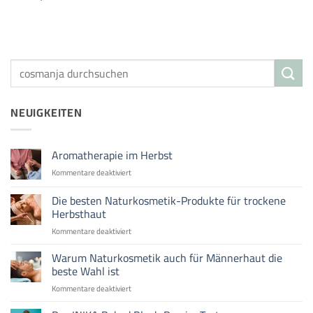
NEUIGKEITEN
Aromatherapie im Herbst
für
Kommentare deaktiviert
Aromatherapie
im
Die besten Naturkosmetik-Produkte für trockene
Herbst
Herbsthaut
für
Kommentare deaktiviert
Die
besten
Warum Naturkosmetik auch für Männerhaut die
Naturkosmetik-
beste Wahl ist
Produkte
für
Kommentare deaktiviert
für
Warum
trockene
Naturkosmetik