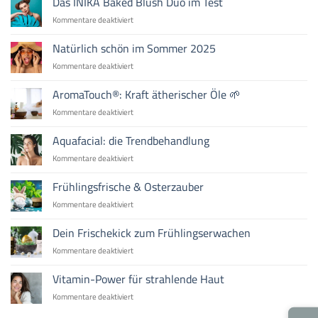
Das INIKA Baked Blush Duo im Test
Herbsthaut
auch
für
Kommentare deaktiviert
für
Das
Männerhaut
INIKA
Natürlich schön im Sommer 2025
die
Baked
beste
für
Kommentare deaktiviert
Blush
Wahl
Natürlich
Duo
ist
schön
AromaTouch®: Kraft ätherischer Öle 🌱
im
im
Test
für
Kommentare deaktiviert
Sommer
AromaTouch®:
2025
Kraft
Aquafacial: die Trendbehandlung
ätherischer
für
Kommentare deaktiviert
Öle
Aquafacial:
🌱
die
Frühlingsfrische & Osterzauber
Trendbehandlung
für
Kommentare deaktiviert
Frühlingsfrische
&
Dein Frischekick zum Frühlingserwachen
Osterzauber
für
Kommentare deaktiviert
Dein
Frischekick
Vitamin-Power für strahlende Haut
zum
für
Kommentare deaktiviert
Frühlingserwachen
Vitamin-