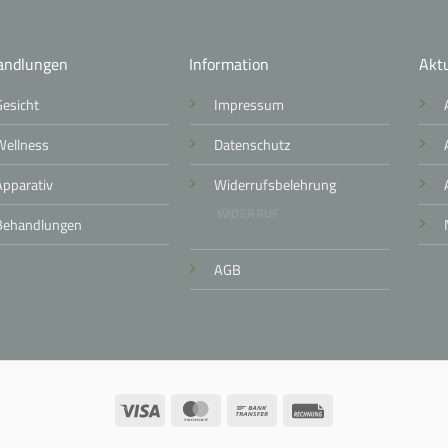
andlungen
Information
Aktu
Gesicht
Impressum
Wellness
Datenschutz
Apparativ
Widerrufsbelehrung
WIDERRUF
Behandlungen
AGB
Visa
MasterCard
Bank
Rechung
Transfer