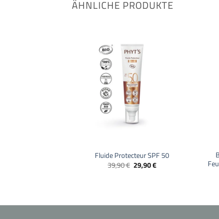
ÄHNLICHE PRODUKTE
+
+
B
Fluide Protecteur SPF 50
Feu
Ursprünglicher
Aktueller
39,90
€
29,90
€
Preis
Preis
war:
ist:
39,90 €
29,90 €.