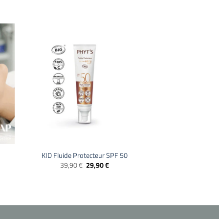
+
KID Fluide Protecteur SPF 50
Ursprünglicher
Aktueller
39,90
€
29,90
€
Preis
Preis
war:
ist:
39,90 €
29,90 €.