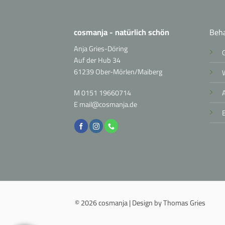
cosmanja - natürlich schön
Beh
Anja Gries-Döring
Auf der Hub 34
61239 Ober-Mörlen/Maiberg
M
0151 19660714
E
mail@cosmanja.de
© 2026 cosmanja | Design by Thomas Gries