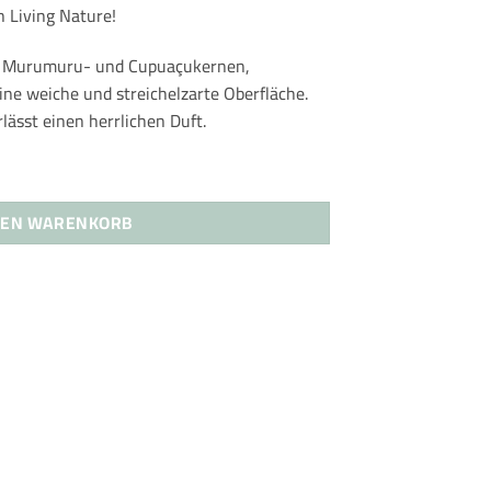
 Living Nature!
it Murumuru- und Cupuaçukernen,
ine weiche und streichelzarte Oberfläche.
rlässt einen herrlichen Duft.
ge Körpercreme Menge
DEN WARENKORB