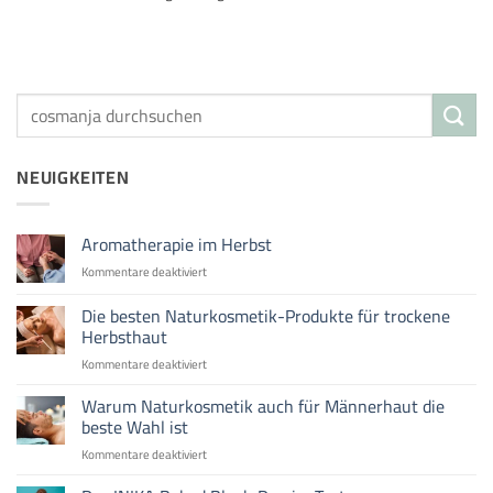
NEUIGKEITEN
Aromatherapie im Herbst
für
Kommentare deaktiviert
Aromatherapie
im
Die besten Naturkosmetik-Produkte für trockene
Herbst
Herbsthaut
für
Kommentare deaktiviert
Die
besten
Warum Naturkosmetik auch für Männerhaut die
Naturkosmetik-
beste Wahl ist
Produkte
für
Kommentare deaktiviert
für
Warum
trockene
Naturkosmetik