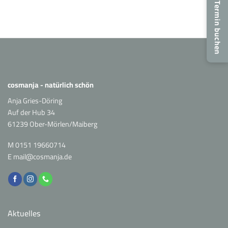
Power
Termin buchen
für
strahlende
Haut
cosmanja - natürlich schön
Anja Gries-Döring
Auf der Hub 34
61239 Ober-Mörlen/Maiberg
M
0151 19660714
E
mail@cosmanja.de
Aktuelles