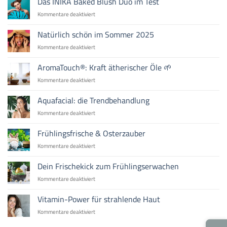
Das INIKA Baked Blush Duo im Test
Herbsthaut
auch
für
Kommentare deaktiviert
für
Das
Männerhaut
INIKA
Natürlich schön im Sommer 2025
die
Baked
beste
für
Kommentare deaktiviert
Blush
Wahl
Natürlich
Duo
ist
schön
AromaTouch®: Kraft ätherischer Öle 🌱
im
im
Test
für
Kommentare deaktiviert
Sommer
AromaTouch®:
2025
Kraft
Aquafacial: die Trendbehandlung
ätherischer
für
Kommentare deaktiviert
Öle
Aquafacial:
🌱
die
Frühlingsfrische & Osterzauber
Trendbehandlung
für
Kommentare deaktiviert
Frühlingsfrische
&
Dein Frischekick zum Frühlingserwachen
Osterzauber
für
Kommentare deaktiviert
Dein
Frischekick
Vitamin-Power für strahlende Haut
zum
für
Kommentare deaktiviert
Frühlingserwachen
Vitamin-